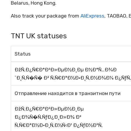
Belarus, Hong Kong.
Also track your package from
AliExpress
, TAOBAO, E
TNT UK statuses
Status
ÐžÑ‚Ð¿Ñ€Ð°Ð²Ð»ÐµÐ½Ð¸Ðµ Ð½Ð°Ñ…Ð¾Ð
´Ð¸Ñ‚Ñ�Ñ� Ð² Ñ‚Ñ€Ð°Ð½Ð·Ð¸Ñ‚Ð½Ð¾Ð¼ Ð¿ÑƒÑ‚
Отправление находится в транзитном пути
ÐžÑ‚Ð¿Ñ€Ð°Ð²Ð»ÐµÐ½Ð¸Ðµ
Ð¿Ð¾Ñ�Ñ‚ÑƒÐ¿Ð¸Ð»Ð¾ Ð²
Ñ‚Ñ€Ð°Ð½Ð·Ð¸Ñ‚Ð½Ñ‹Ð¹ Ð¿ÑƒÐ½ÐºÑ‚