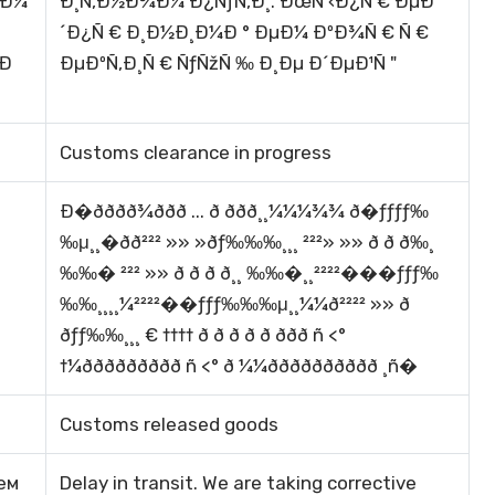
µÐ¼
Ð¸Ñ‚Ð½Ð¾Ð¼ Ð¿ÑƒÑ‚Ð¸. ÐœÑ ‹Ð¿Ñ € ÐµÐ
´Ð¿Ñ € Ð¸Ð½Ð¸Ð¼Ð ° ÐµÐ¼ ÐºÐ¾Ñ € Ñ €
 Ð
ÐµÐºÑ‚Ð¸Ñ € ÑƒÑžÑ ‰ Ð¸Ðµ Ð´ÐµÐ¹Ñ "
Customs clearance in progress
Ð�ðððð¾ððð ... ð ððð¸¸¼¼¼¾¾ ð�ƒƒƒƒ‰
‰μ¸¸�ðð²²² »» »ðƒ‰‰‰¸¸¸ ²²²» »» ð ð ð‰¸
‰‰� ²²² »» ð ð ð ð¸¸ ‰‰�¸¸²²²²���ƒƒƒ‰
‰‰¸¸¸¸¼²²²²��ƒƒƒ‰‰‰μ¸¸¼¼ð²²²² »» ð
ðƒƒ‰‰¸¸¸ € †††† ð ð ð ð ð ððð ñ <°
†¼ððððððððð ñ <° ð ¼¼ðððððððððð ¸ñ�
Customs released goods
ем
Delay in transit. We are taking corrective