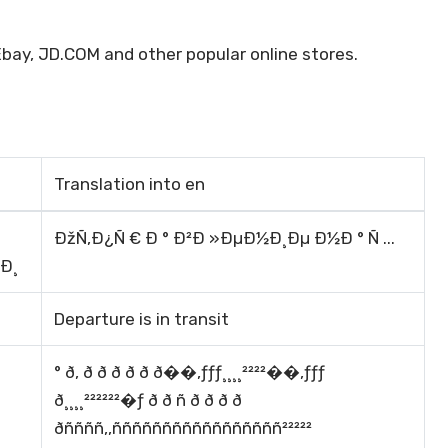
bay, JD.COM and other popular online stores.
Translation into en
ÐžÑ‚Ð¿Ñ € Ð ° Ð²Ð »ÐµÐ½Ð¸Ðµ Ð½Ð ° Ñ ...
Ð¸
Departure is in transit
° ð, ð ð ð ð ð ð��,ƒƒƒ¸¸¸¸²²²²��,ƒƒƒ
ð¸¸¸¸²²²²²²�ƒ ð ð ñ ð ð ð ð
ðññññ,,ñññññññññññññññññ²²²²²