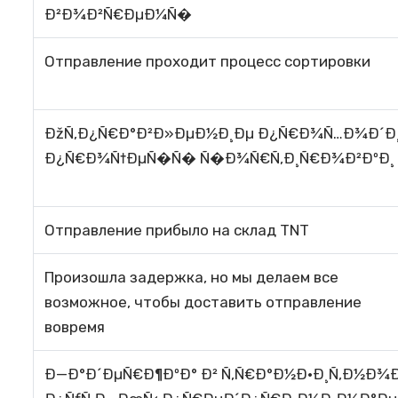
Ð²Ð¾Ð²Ñ€ÐµÐ¼Ñ�
Отправление проходит процесс сортировки
ÐžÑ‚Ð¿Ñ€Ð°Ð²Ð»ÐµÐ½Ð¸Ðµ Ð¿Ñ€Ð¾Ñ…Ð¾Ð´Ð¸
Ð¿Ñ€Ð¾Ñ†ÐµÑ�Ñ� Ñ�Ð¾Ñ€Ñ‚Ð¸Ñ€Ð¾Ð²ÐºÐ¸
Отправление прибыло на склад TNT
Произошла задержка, но мы делаем все
возможное, чтобы доставить отправление
вовремя
Ð—Ð°Ð´ÐµÑ€Ð¶ÐºÐ° Ð² Ñ‚Ñ€Ð°Ð½Ð·Ð¸Ñ‚Ð½Ð¾