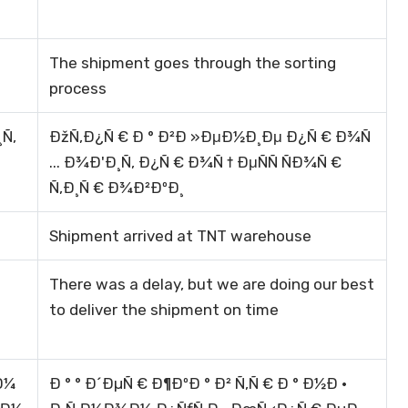
The shipment goes through the sorting
process
Ñ‚
ÐžÑ,Ð¿Ñ € Ð ° Ð²Ð »ÐμÐ½Ð¸Ðμ Ð¿Ñ € Ð¾Ñ
... Ð¾Ð'Ð¸Ñ, Ð¿Ñ € Ð¾Ñ † ÐμÑÑ ÑÐ¾Ñ €
Ñ,Ð¸Ñ € Ð¾Ð²ÐºÐ¸
Shipment arrived at TNT warehouse
There was a delay, but we are doing our best
to deliver the shipment on time
Ð¼
Ð ° ° Ð´ÐµÑ € Ð¶ÐºÐ ° Ð² Ñ‚Ñ € Ð ° Ð½Ð ·