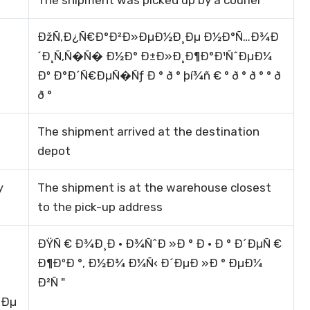
The shipment was picked up by a courier
ÐžÑ‚Ð¿Ñ€Ð°Ð²Ð»ÐµÐ½Ð¸Ðµ Ð½Ð°Ñ…Ð¾Ð
Ð
´Ð¸Ñ‚Ñ�Ñ� Ð½Ð° Ð±Ð»Ð¸Ð¶Ð°Ð¹ÑˆÐµÐ¼
Ðº Ð°Ð´Ñ€ÐµÑ�Ñƒ Ð ° ð ° þí¾ñ € ° ð ° ð ° ° ð
ð °
The shipment arrived at the destination
depot
у
The shipment is at the warehouse closest
to the pick-up address
ÐŸÑ € Ð¾Ð¸Ð · Ð¾ÑˆÐ »Ð ° Ð · Ð ° Ð´ÐµÑ €
Ð¶ÐºÐ °, Ð½Ð¾ Ð¼Ñ‹ Ð´ÐµÐ »Ð ° ÐµÐ¼
Ð²Ñ "
¸Ðµ