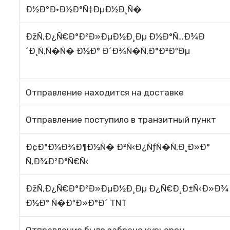
Ð½Ð°Ð·Ð½Ð°Ñ‡ÐµÐ½Ð¸Ñ�
ÐžÑ‚Ð¿Ñ€Ð°Ð²Ð»ÐµÐ½Ð¸Ðµ Ð½Ð°Ñ…Ð¾Ð
´Ð¸Ñ‚Ñ�Ñ� Ð½Ð° Ð´Ð¾Ñ�Ñ‚Ð°Ð²ÐºÐµ
Отправление находится на доставке
Отправление поступило в транзитный пункт
Ð¢Ð°Ð¼Ð¾Ð¶Ð½Ñ� Ð²Ñ‹Ð¿ÑƒÑ�Ñ‚Ð¸Ð»Ð°
Ñ‚Ð¾Ð²Ð°Ñ€Ñ‹
ÐžÑ‚Ð¿Ñ€Ð°Ð²Ð»ÐµÐ½Ð¸Ðµ Ð¿Ñ€Ð¸Ð±Ñ‹Ð»Ð¾
Ð½Ð° Ñ�ÐºÐ»Ð°Ð´ TNT