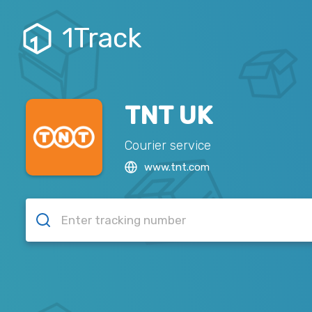
1Track
TNT UK
Courier service
www.tnt.com