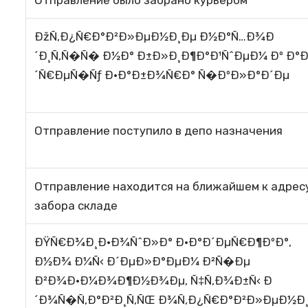
Отправление было забрано курьером
ÐžÑ‚Ð¿Ñ€Ð°Ð²Ð»ÐµÐ½Ð¸Ðµ Ð½Ð°Ñ…Ð¾Ð
´Ð¸Ñ‚Ñ�Ñ� Ð½Ð° Ð±Ð»Ð¸Ð¶Ð°Ð¹ÑˆÐµÐ¼ Ðº Ð°
´Ñ€ÐµÑ�Ñƒ Ð·Ð°Ð±Ð¾Ñ€Ð° Ñ�ÐºÐ»Ð°Ð´Ðµ
Отправление поступило в депо назначения
Отправление находится на ближайшем к адрес
забора складе
ÐŸÑ€Ð¾Ð¸Ð·Ð¾ÑˆÐ»Ð° Ð·Ð°Ð´ÐµÑ€Ð¶ÐºÐ°,
Ð½Ð¾ Ð¼Ñ‹ Ð´ÐµÐ»Ð°ÐµÐ¼ Ð²Ñ�Ðµ
Ð²Ð¾Ð·Ð¼Ð¾Ð¶Ð½Ð¾Ðµ, Ñ‡Ñ‚Ð¾Ð±Ñ‹ Ð
´Ð¾Ñ�Ñ‚Ð°Ð²Ð¸Ñ‚ÑŒ Ð¾Ñ‚Ð¿Ñ€Ð°Ð²Ð»ÐµÐ½Ð