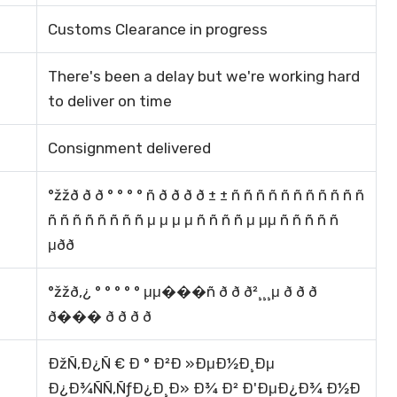
Customs Clearance in progress
There's been a delay but we're working hard
to deliver on time
Consignment delivered
°žžð ð ð ° ° ° ° ñ ð ð ð ð ± ± ñ ñ ñ ñ ñ ñ ñ ñ ñ ñ ñ
ñ ñ ñ ñ ñ ñ ñ ñ μ μ μ μ ñ ñ ñ ñ μ μμ ñ ñ ñ ñ ñ
μðð
°žžð,¿ ° ° ° ° ° μμ���ñ ð ð ð²¸¸¸μ ð ð ð
ð��� ð ð ð ð
ÐžÑ,Ð¿Ñ € Ð ° Ð²Ð »ÐμÐ½Ð¸Ðμ
Ð¿Ð¾ÑÑ,ÑƒÐ¿Ð¸Ð» Ð¾ Ð² Ð'ÐμÐ¿Ð¾ Ð½Ð