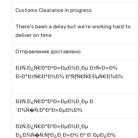
Customs Clearance in progress
There's been a delay but we're working hard to
deliver on time
Отправление доставлено
ÐžÑ‚Ð¿Ñ€Ð°Ð²Ð»ÐµÐ½Ð¸Ðµ Ð±Ñ‹Ð»Ð¾
Ð·Ð°Ð±Ñ€Ð°Ð½Ð¾ ÐºÑƒÑ€ÑŒÐµÑ€Ð¾Ð¼
ÐžÑ‚Ð¿Ñ€Ð°Ð²Ð»ÐµÐ½Ð¸Ðµ Ð
´Ð¾Ñ�Ñ‚Ð°Ð²Ð»ÐµÐ½Ð¾
ÐžÑ‚Ð¿Ñ€Ð°Ð²Ð»ÐµÐ½Ð¸Ðµ
Ð¿Ð¾Ñ�Ñ‚ÑƒÐ¿Ð¸Ð»Ð¾ Ð² Ð´ÐµÐ¿Ð¾