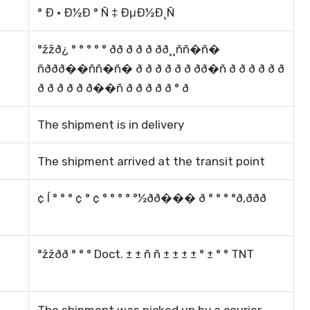
° Ð · Ð½Ð ° Ñ ‡ ÐμÐ½Ð¸Ñ
°žžð¿ ° ° ° ° ° ðð ð ð ð ðð¸¸ññ�ñ�
ñððð��ññ�ñ� ð ð ð ð ð ð ðð�ñ ð ð ð ð ð ð
ð ð ð ð ð ð��ñ ð ð ð ð ð ° ð
The shipment is in delivery
The shipment arrived at the transit point
¢ Í ° ° ° ¢ ° ¢ ° ° ° ° °½ðð��� ð ° ° ° °ð,ððð
°žžðð ° ° ° Doct. ± ± ñ ñ ± ± ± ± ° ± ° ° TNT