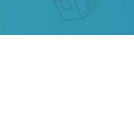
ОТСЛЕЖИВАНИЕ
ПОЧТОВЫХ
ОТПРАВЛЕНИЙ YDH
Наш сервис позволяет отследить
посылку
YDH
или любую посылку из
Китая, Казахстана, Украины, Беларуси,
Гонконга.