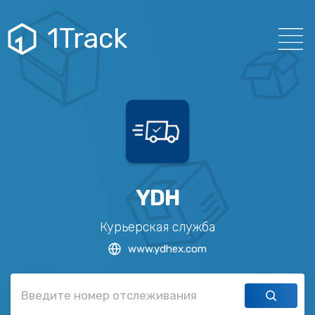
1Track
YDH
Курьерская служба
www.ydhex.com