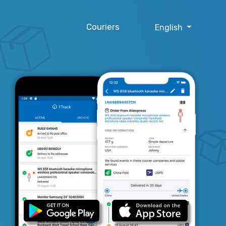
Couriers
English