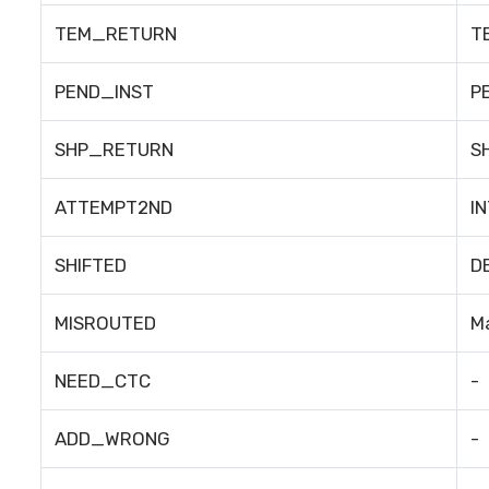
TEM_RETURN
T
PEND_INST
P
SHP_RETURN
S
ATTEMPT2ND
I
SHIFTED
D
MISROUTED
M
NEED_CTC
-
ADD_WRONG
-