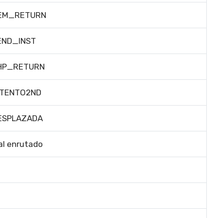
EM_RETURN
END_INST
HP_RETURN
NTENTO2ND
ESPLAZADA
al enrutado