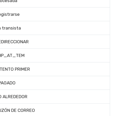
rocesada
gistrarse
 transista
EDIRECCIONAR
HP_AT_TEM
NTENTO PRIMER
PAGADO
O ALREDEDOR
UZÓN DE CORREO