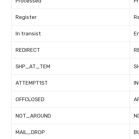
Processed
P
Register
Re
In transist
En
REDIRECT
R
SHP_AT_TEM
S
ATTEMPT1ST
I
OFFCLOSED
A
NOT_AROUND
N
MAIL_DROP
B