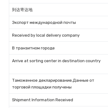
到达寄达地
Экспорт международной почты
Received by local delivery company
В транзитном городе
Arrive at sorting center in destination country
Таможенное декларирование,Данные от
торговой площадки получены
Shipment Information Received