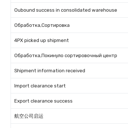
Oubound success in consolidated warehouse
Обработка,Сортировка
4PX picked up shipment
Обработка,Покинуло сортировочный центр
Shipment information received
Import clearance start
Export clearance success
航空公司启运