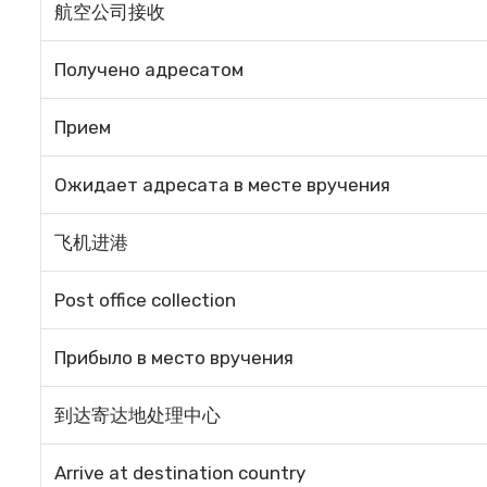
航空公司接收
Получено адресатом
Прием
Ожидает адресата в месте вручения
飞机进港
Post office collection
Прибыло в место вручения
到达寄达地处理中心
Arrive at destination country