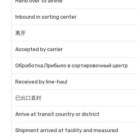
Hand over to airline
Inbound in sorting center
离开
Accepted by carrier
Обработка,Прибыло в сортировочный центр
Received by line-haul
已出口直封
Arrive at transit country or district
Shipment arrived at facility and measured